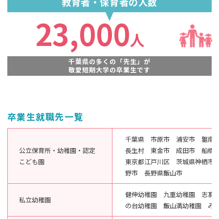
教育者・保育者の人数
23,000
人
千葉県の多くの「先生」が
敬愛短期大学の卒業生です
卒業生就職先一覧
千葉県 市原市 浦安市 鋸南
公立保育所・幼稚園・認定
長生村 東金市 成田市 船橋
こども園
東京都江戸川区 茨城県神栖市
野市 長野県飯山市
健伸幼稚園 九重幼稚園 志髙
私立幼稚園
の台幼稚園 飯山満幼稚園 み