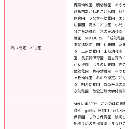
青葉幼稚園 暁幼稚園 あやめ
倉駅前あかしあこども園 稲毛
保育園 うなかみ幼稚園 エン
幼稚園 清水こども園 小見川
分寺台幼稚園 木の実幼稚園 
稚園 Sun OURS 千成幼稚園
園船橋駅前 園生幼稚園 たま
私立認定こども園
園 玉造幼稚園 土岐幼稚園 
園 長須賀保育園 習志野みの
戸幼稚園 はまの幼稚園 光の
葉幼稚園 真砂幼稚園 みつわ
ヶ丘幼稚園 みのり認定こども
園 明澄幼稚園 野草舎森の家
き幼稚園 敬愛短期大学付属幼
AIAI NURSERY ことのは保
育園 gakken保育園 ありの
保育園 もみじ保育園 波崎ひ
船橋うめのき保育園 まなびの