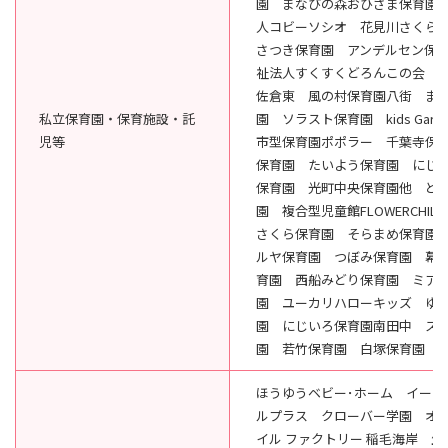
園 まなびの森おひさま保育園
人コビーソシオ 花見川さくら
さつき保育園 アンデルセン保
祉法人すくすくどろんこの会 
佐倉東 風の村保育園八街 ま
私立保育園・保育施設・託
園 ソラスト保育園 kids Gar
児等
市型保育園ポポラー 千葉寺保育
保育園 たいよう保育園 にじ
保育園 光町中央保育園他 ど
園 複合型児童館FLOWERCHIL
さくら保育園 そらまめ保育園
ルヤ保育園 つぼみ保育園 幕
育園 西船みどり保育園 ミア
園 ユーカリハローキッズ ゆ
園 にじいろ保育園南田中 ス
園 若竹保育園 白塚保育園
ほうゆうベビー･ホーム イーハ
ルプラス クローバー学園 オ
イル ファクトリー 稲毛海岸 