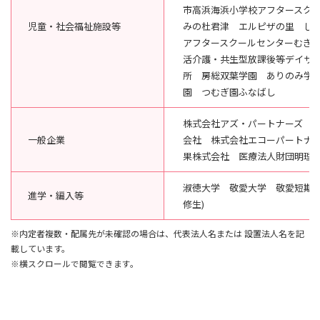
市高浜海浜小学校アフタースク
児童・社会福祉施設等
みの杜君津 エルピザの里 し
アフタースクールセンターむぎ畑
活介護・共生型放課後等デイサ
所 房総双葉学園 ありのみ学
園 つむぎ園ふなばし
株式会社アズ・パートナーズ AUD
一般企業
会社 株式会社エコーパートナ
果株式会社 医療法人財団明理
淑徳大学 敬愛大学 敬愛短期大
進学・編入等
修生)
※内定者複数・配属先が未確認の場合は、代表法人名または 設置法人名を記
載しています。
※横スクロールで閲覧できます。