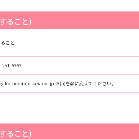
すること)
すること
-251-6363
igaku-unei(a)u-keiai.ac.jp ※(a)を@に変えてください。
すること)