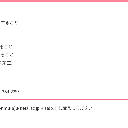
関すること
と
すること
すること
卒業生)
-284-2253
ohmu(a)u-keiai.ac.jp ※(a)を@に変えてください。