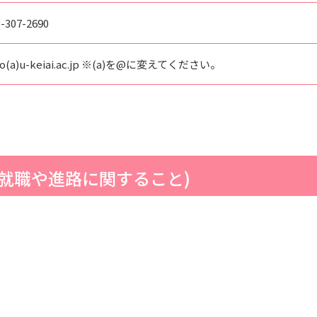
-307-2690
ho(a)u-keiai.ac.jp ※(a)を@に変えてください。
に就職や進路に関すること)