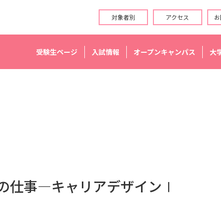
対象者別
アクセス
お
受験生ページ
入試情報
オープンキャンパス
大
の仕事―キャリアデザインⅠ