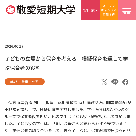
オープン
資料請求
キャンパス
MENU
参加予約
2026.06.17
子どもの立場から保育を考える―模擬保育を通して学
ぶ保育者の役割―
学び・授業・ゼミ
「保育所実習指導II」（担当：藤川准教授 酒井准教授 石川非常勤講師 柴
田非常勤講師）で、模擬保育を実施しました。学生たちは5名ずつのグ
ループで保育者役を担い、他の学生は子ども役・観察役として参加しま
した。子ども役の学生は、「朝、お母さんと離れられず不安でいる子」
や「友達と物の取り合いをしてしまう子」など、保育現場で出会う可能